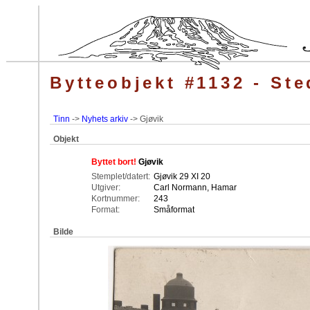
Bytteobjekt #1132 - Ste
Tinn
->
Nyhets arkiv
-> Gjøvik
Objekt
Byttet bort!
Gjøvik
Stemplet/datert:
Gjøvik 29 XI 20
Utgiver:
Carl Normann, Hamar
Kortnummer:
243
Format:
Småformat
Bilde