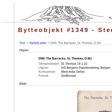
Bytteobjekt #1349 - Ste
Tinn
->
Nyhets arkiv
-> DWI: The Barracks, St. Thomas, D.W.I.
Objekt
DWI: The Barracks, St. Thomas, D.W.I.
Stemplet/datert:
St. Thomas 19 1 10
Utgiver:
A/S Bergens Papirforretning, Bergen
Kortnummer:
West India Series
Format:
Småformat
Bilde