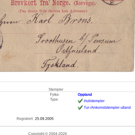
Stempler
Fylke:
Oppland
Type:
Hullstempler
Tur-/Ankomststempler utland
Registrert:
25.09.2005
Copyright © 2004-2026