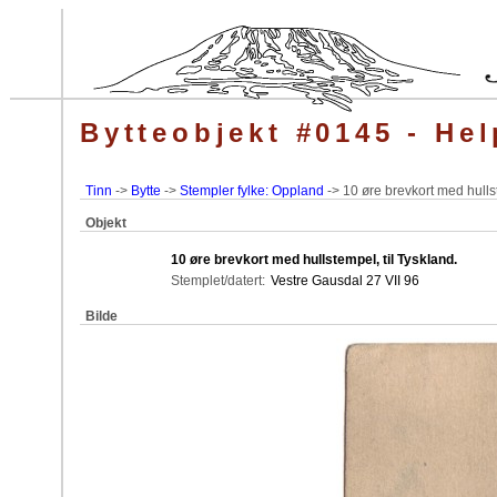
Bytteobjekt #0145 - He
Tinn
->
Bytte
->
Stempler fylke: Oppland
-> 10 øre brevkort med hullste
Objekt
10 øre brevkort med hullstempel, til Tyskland.
Stemplet/datert:
Vestre Gausdal 27 VII 96
Bilde