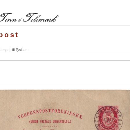
lpost
mpel, til Tysklan...