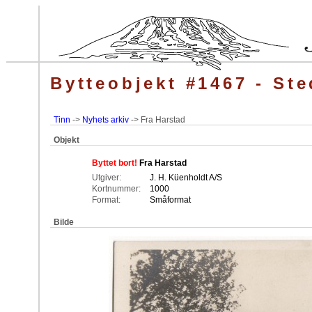
Bytteobjekt #1467 - Ste
Tinn
->
Nyhets arkiv
-> Fra Harstad
Objekt
Byttet bort!
Fra Harstad
Utgiver:
J. H. Küenholdt A/S
Kortnummer:
1000
Format:
Småformat
Bilde