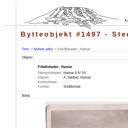
Bytteobjekt #1497 - Ste
Tinn
->
Nyhets arkiv
-> Friluftsbadet - Hamar
Objekt
Friluftsbadet - Hamar
Stemplet/datert:
Hamar 9 IV 19
Utgiver:
A. Sæther, Hamar
Kortnummer:
-
Format:
Småformat
Bilde