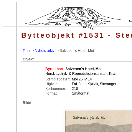
Bytteobjekt #1531 - Ste
Tinn
->
Nyhets arkiv
-> Salvesen's Hotel, Moi
Objekt
Byttet bort!
Salvesen's Hotel, Moi
Norsk Lystryk- & Reproduksjonsanstalt, Kr.a.
Stemplet/datert:
Moi 25 IV 14
Utgiver:
Fot. John Kjølvik, Stavanger
Kortnummer:
210
Format:
Småformat
Bilde