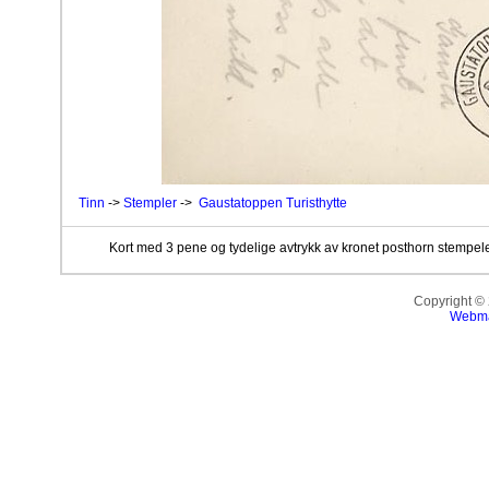
Tinn
->
Stempler
->
Gaustatoppen Turisthytte
Kort med 3 pene og tydelige avtrykk av kronet posthorn stempele
Copyright ©
Webma