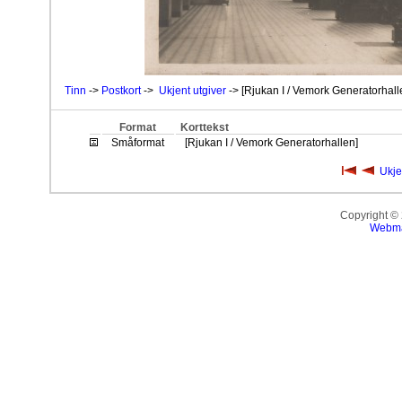
Tinn
->
Postkort
->
Ukjent utgiver
-> [Rjukan I / Vemork Generatorhall
Format
Korttekst
Småformat
[Rjukan I / Vemork Generatorhallen]
Ukje
Copyright ©
Webma