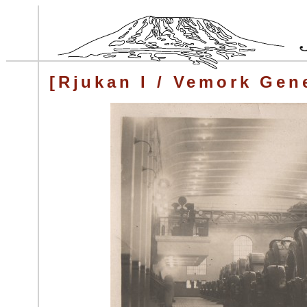
[Rjukan I / Vemork Gen