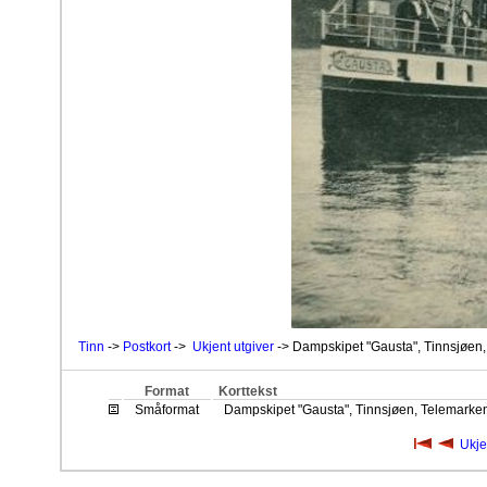
Tinn
->
Postkort
->
Ukjent utgiver
-> Dampskipet "Gausta", Tinnsjøen,
Format
Korttekst
Småformat
Dampskipet "Gausta", Tinnsjøen, Telemarken
Ukje