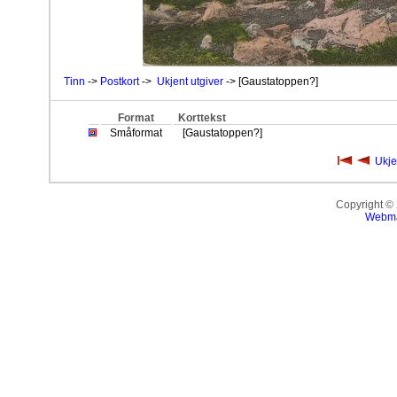
Tinn
->
Postkort
->
Ukjent utgiver
-> [Gaustatoppen?]
Format
Korttekst
Småformat
[Gaustatoppen?]
Ukje
Copyright ©
Webma