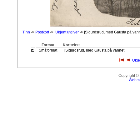
Tinn
->
Postkort
->
Ukjent utgiver
-> [Sigurdsrud, med Gausta på vann
Format
Korttekst
Småformat
[Sigurdsrud, med Gausta på vannet]
Ukje
Copyright ©
Webma