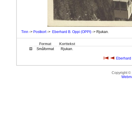
Tinn
->
Postkort
->
Eberhard B. Oppi (OPPI)
-> Rjukan.
Format
Korttekst
Småformat
Rjukan.
Eberhard 
Copyright ©
Webma