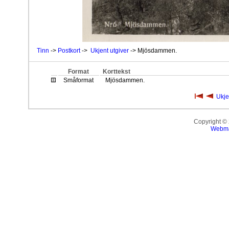
Tinn
->
Postkort
->
Ukjent utgiver
-> Mjösdammen.
Format
Korttekst
Småformat
Mjösdammen.
Ukje
Copyright ©
Webma