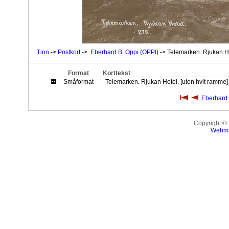
Tinn
->
Postkort
->
Eberhard B. Oppi (OPPI)
-> Telemarken. Rjukan Ho
Format
Korttekst
Småformat
Telemarken. Rjukan Hotel. [uten hvit ramme]
Eberhard 
Copyright ©
Webma