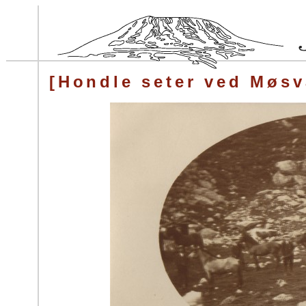
[Hondle seter ved Møsv