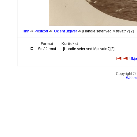
Tinn
->
Postkort
->
Ukjent utgiver
-> [Hondle seter ved Møsvatn?][2]
Format
Korttekst
Småformat
[Hondle seter ved Møsvatn?][2]
Ukje
Copyright ©
Webma