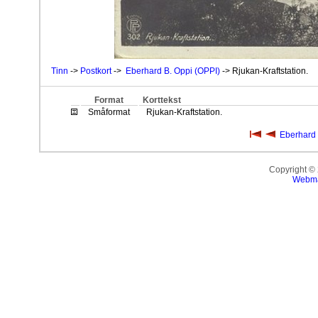
Tinn
->
Postkort
->
Eberhard B. Oppi (OPPI)
-> Rjukan-Kraftstation.
Format
Korttekst
Småformat
Rjukan-Kraftstation.
Eberhard 
Copyright ©
Webma