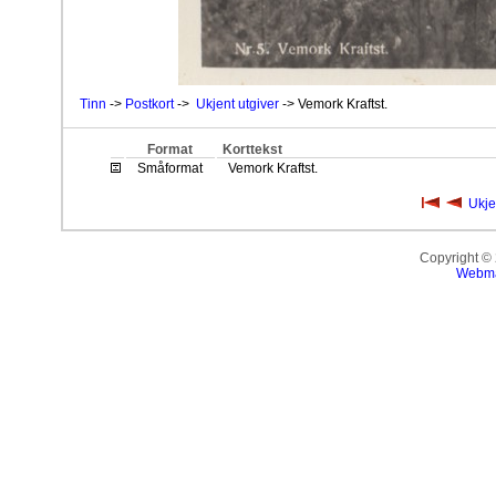
Tinn
->
Postkort
->
Ukjent utgiver
-> Vemork Kraftst.
Format
Korttekst
Småformat
Vemork Kraftst.
Ukje
Copyright ©
Webma