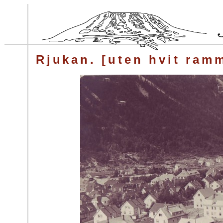
Rjukan. [uten hvit ram