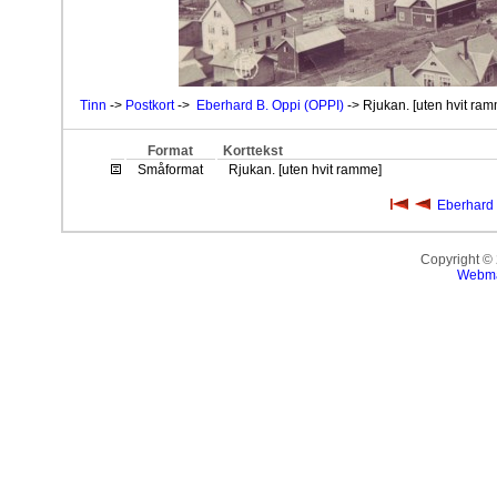
Tinn
->
Postkort
->
Eberhard B. Oppi (OPPI)
-> Rjukan. [uten hvit ra
Format
Korttekst
Småformat
Rjukan. [uten hvit ramme]
Eberhard 
Copyright ©
Webma