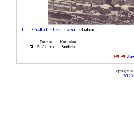
Tinn
->
Postkort
->
Ukjent utgiver
-> Saaheim
Format
Korttekst
Småformat
Saaheim
Ukje
Copyright ©
Webma