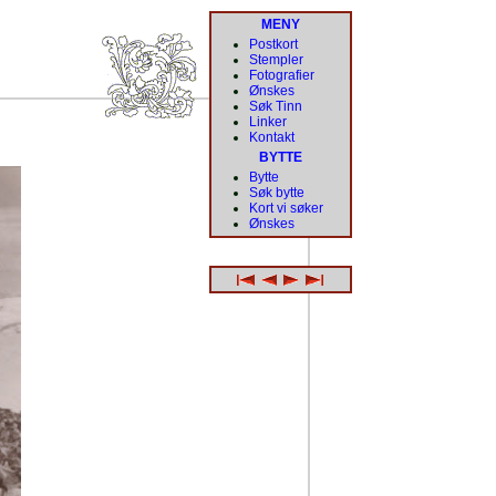
MENY
Postkort
Stempler
Fotografier
Ønskes
Søk Tinn
Linker
Kontakt
BYTTE
Bytte
Søk bytte
Kort vi søker
Ønskes