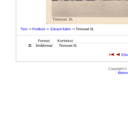
Tinn
->
Postkort
->
Edvard Køhn
-> Tinnoset St.
Format
Korttekst
Småformat
Tinnoset St.
Edv
Copyright ©
Webma