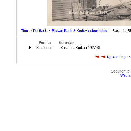
Tinn
->
Postkort
->
Rjukan Papir & Kortevareforretning
-> Raset fra R
Format
Korttekst
Småformat
Raset fra Rjukan 1927[3]
Rjukan Papir &
Copyright ©
Webma