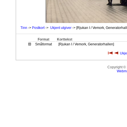
Tinn
->
Postkort
->
Ukjent utgiver
-> [Rjukan I / Vemork, Generatorhal
Format
Korttekst
Småformat
[Rjukan I / Vemork, Generatorhallen]
Ukje
Copyright ©
Webma