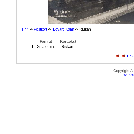
Tinn
->
Postkort
->
Edvard Køhn
-> Rjukan
Format
Korttekst
Småformat
Rjukan
Edv
Copyright ©
Webma