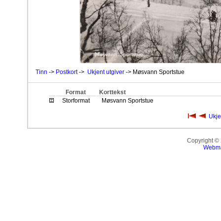
Tinn
->
Postkort
->
Ukjent utgiver
-> Møsvann Sportstue
Format
Korttekst
Storformat
Møsvann Sportstue
Ukje
Copyright ©
Webma