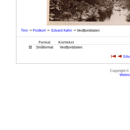
Tinn
->
Postkort
->
Edvard Køhn
-> Vestfjorddalen.
Format
Korttekst
Småformat
Vestfjorddalen.
Edv
Copyright ©
Webma