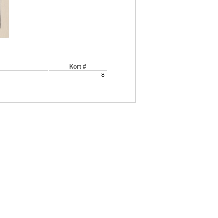
Kort #
8