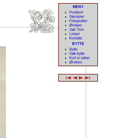
MENY
Postkort
Stempler
Fotografier
Ønskes
Søk Tinn
Linker
Kontakt
BYTTE
Bytte
Søk bytte
Kort vi søker
Ønskes