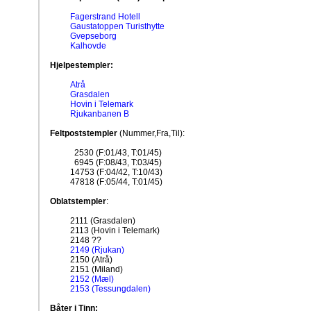
Fagerstrand Hotell
Gaustatoppen Turisthytte
Gvepseborg
Kalhovde
Hjelpestempler:
Atrå
Grasdalen
Hovin i Telemark
Rjukanbanen B
Feltpoststempler
(Nummer,Fra,Til):
2530 (F:01/43, T:01/45)
6945 (F:08/43, T:03/45)
14753 (F:04/42, T:10/43)
47818 (F:05/44, T:01/45)
Oblatstempler
:
2111 (Grasdalen)
2113 (Hovin i Telemark)
2148 ??
2149 (Rjukan)
2150 (Atrå)
2151 (Miland)
2152 (Mæl)
2153 (Tessungdalen)
Båter i Tinn: