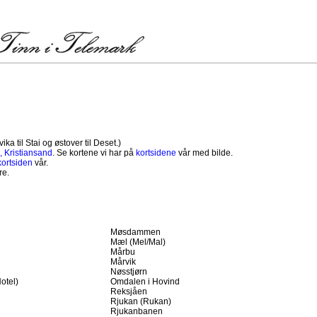
vika til Stai og østover til Deset.)
, Kristiansand
. Se kortene vi har på
kortsidene
vår med bilde.
kortsiden
vår.
re.
Møsdammen
Mæl (Mel/Mal)
Mårbu
Mårvik
Nøsstjørn
otel)
Omdalen i Hovind
Reksjåen
Rjukan (Rukan)
Rjukanbanen