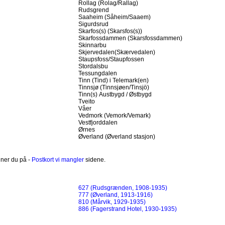
Rollag (Rolag/Rallag)
Rudsgrend
Saaheim (Såheim/Saaem)
Sigurdsrud
Skarfos(s) (Skarsfos(s))
Skarfossdammen (Skarsfossdammen)
Skinnarbu
Skjervedalen(Skærvedalen)
Staupsfoss/Staupfossen
Stordalsbu
Tessungdalen
Tinn (Tind) i Telemark(en)
Tinnsjø (Tinnsjøen/Tinsjö)
Tinn(s) Austbygd / Østbygd
Tveito
Våer
Vedmork (Vemork/Vemark)
Vestfjorddalen
Ørnes
Øverland (Øverland stasjon)
nner du på -
Postkort vi mangler
sidene.
627 (Rudsgrænden, 1908-1935)
777 (Øverland, 1913-1916)
810 (Mårvik, 1929-1935)
886 (Fagerstrand Hotel, 1930-1935)