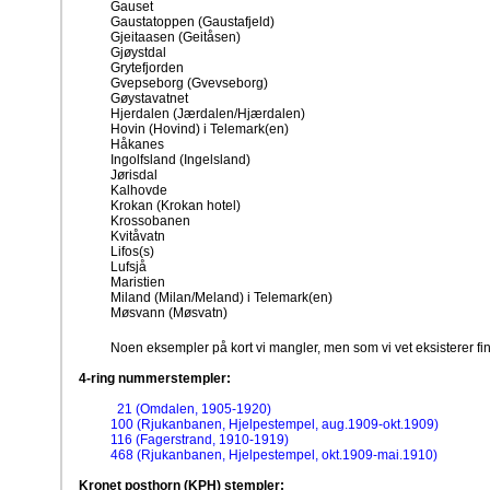
Gauset
Gaustatoppen (Gaustafjeld)
Gjeitaasen (Geitåsen)
Gjøystdal
Grytefjorden
Gvepseborg (Gvevseborg)
Gøystavatnet
Hjerdalen (Jærdalen/Hjærdalen)
Hovin (Hovind) i Telemark(en)
Håkanes
Ingolfsland (Ingelsland)
Jørisdal
Kalhovde
Krokan (Krokan hotel)
Krossobanen
Kvitåvatn
Lifos(s)
Lufsjå
Maristien
Miland (Milan/Meland) i Telemark(en)
Møsvann (Møsvatn)
Noen eksempler på kort vi mangler, men som vi vet eksisterer fi
4-ring nummerstempler:
21 (Omdalen, 1905-1920)
100 (Rjukanbanen, Hjelpestempel, aug.1909-okt.1909)
116 (Fagerstrand, 1910-1919)
468 (Rjukanbanen, Hjelpestempel, okt.1909-mai.1910)
Kronet posthorn (KPH) stempler: