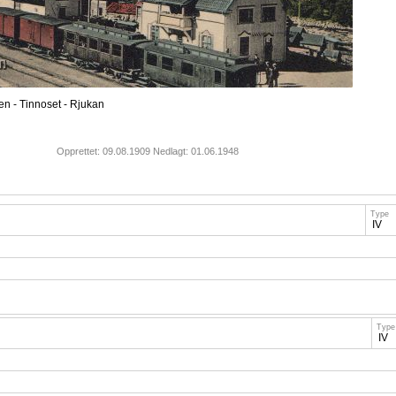
n - Tinnoset - Rjukan
Opprettet: 09.08.1909 Nedlagt: 01.06.1948
Type
IV
Type
IV