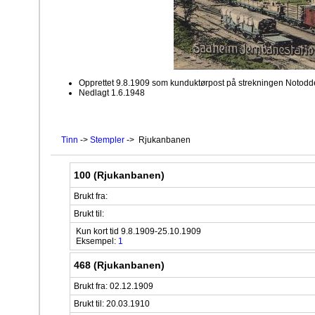
Opprettet 9.8.1909 som kunduktørpost på strekningen Notodde
Nedlagt 1.6.1948
Tinn
->
Stempler
-> Rjukanbanen
100 (Rjukanbanen)
Brukt fra:
Brukt til:
Kun kort tid 9.8.1909-25.10.1909
Eksempel:
1
468 (Rjukanbanen)
Brukt fra: 02.12.1909
Brukt til: 20.03.1910