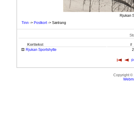
Rjukan S
Tinn
->
Postkort
-> Sætrang
St
Korttekst
#
Rjukan Sportshytte
2
P
Copyright ©
Webma