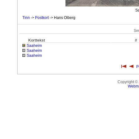
S
Tinn
->
Postkort
-> Hans Olberg
Sm
Korttekst
#
Saaheim
Saaheim
Saaheim
P
Copyright ©
Webma