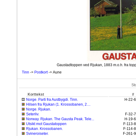
Gaustadtoppen ved Rjukan, 1883 m.o.h. fra top
Tinn
->
Postkort
-> Aune
St
Korttekst
#
Norge. Parti fra Austbygdi. Tinn.
H-22-6
Hilsen fra Rjukan (1. Krossobanen, 2....
Norge. Rjukan.
Seterliv.
F-32-7
Norway. Rjukan. The Gausta Peak. Tele...
H-19-6
Utsikt mot Gaustatoppen
F-113-8
Rjukan. Krossobanen.
F-114-8
Svineroiseter.
F-261-9