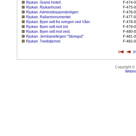
Rjukan. Grand Hotell.
F-474-0
Rjukan. Rjukanhuset.
F-475-0
Rjukan. Administrasjonsboligen
F-476-0
Rjukan. Rallarmonumentet.
F-477-0
Rjukan. Byen sett fra svingen ved Våer.
F-478-0
Rjukan. Byen sett mot öst.
F-479-0
Rjukan. Byen sett mot vest.
F-480-0
Rjukan. Jernbanefergen "Storegut".
F-481-0
Rjukan. Tveitotjernet.
F-482-0
P
Copyright ©
Webma